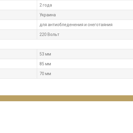
2 года
Украина
для антиобледенения и снеготаяния
220 Вольт
53 мм
85 мм
70 мм