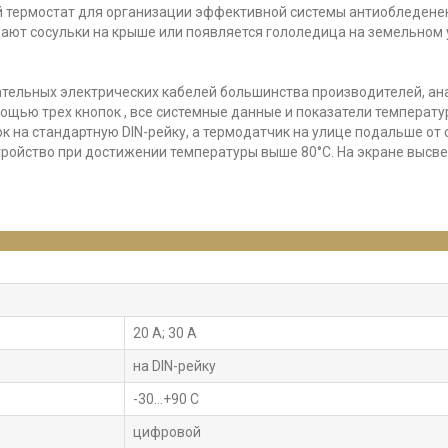
й термостат для организации эффективной системы антиобледенен
рзают сосульки на крыше или появляется гололедица на земельном 
тельных электрических кабелей большинства производителей, ан
ощью трех кнопок , все системные данные и показатели температу
 на стандартную DIN-рейку, а термодатчик на улице подальше от 
ройство при достижении температуры выше 80°С. На экране высвет
20 А; 30 A
на DIN-рейку
-30...+90 С
цифровой