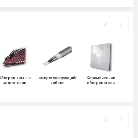
Обогрев крыш и
Саморегулирующийся
Керамические
Регу
водостоков
кабель
обогреватели
анти