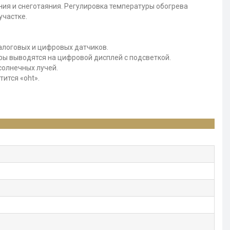
ия и снеготаяния. Регулировка температуры обогрева
участке.
алоговых и цифровых датчиков.
ры выводятся на цифровой дисплей с подсветкой.
солнечных лучей.
ится «oht».