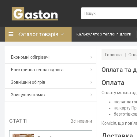
Каталог товарів
Калькулятор теплої підлоги
Головна
Опл
Економні обігрівачі
Оплата та 
Електрична тепла підлога
Оплата
Зовнішній обігрів
Оплату можна зд
Знищувачі комах
післяплато
на карту П
безготівко
СТАТТІ
Всі новини
Комісія, що пов'
Доставка