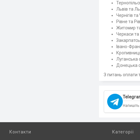
Тернопільс
Львів та Ль
Чернігів та
Рівне та Рі
Житомир т
Черкаси та
Закарпатсь
Івано-Фран
Кропивниць
Луганська 
Донецька о
З питань оплати 
Telegra
Напишіть
Контакти
Категорії