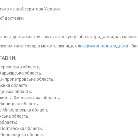
мо по всій території України.
ої доставки:
.
'язані з доставкою, лягають на покупця або на продавця, за взаємн
різних типів товарів можуть різниця,
електрична тепла підлога
- бі
ТАВКИ:
Херсонська область;
Харьківська область;
Дніпропетровська область;
вська область;
деська область;
ий та Хмельницька область;
 Вінницька область;
а Миколаївська область;
мська область;
область;
 Полтавська область;
а Чернівецька область;