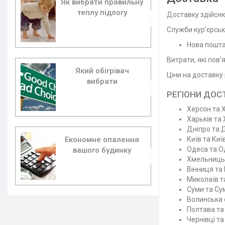
Як вибрати правильну
теплу підлогу
Доставку здійснює
Служби кур'єрськ
Нова пошта
Витрати, які пов
Який обігрівач
Ціни на доставку 
вибрати
РЕГІОНИ ДОС
Херсон та 
Харьків та 
Дніпро та 
Економне опалення
Київ та Киї
Одеса та О
вашого будинку
Хмельницьк
Вінниця та
Миколаїв т
Суми та Су
Волинська 
Полтава та
Чернівці т