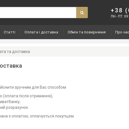
+38 (
ПН - ПТ: 09:
Статті
Оплата і доставка
Обмін та повернення
Про на
ата та доставка
доставка
ійснити зручним для Вас способом:
ю (оплата після отримання);
риватбанку;
вий розрахунок.
язана з оплатою, оплачується покупцем.